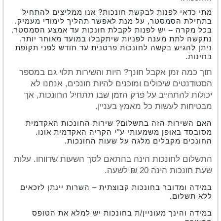
מתי כדאי לפנות לבקשת חונכות? אנו ממליצים להתחיל
בתחילת הסמסטר, על מנת לאפשר תהליך לימודי מעמיק.
בכל מקרה – יש לפנות לקבלת חונכות עד אמצע הסמסטר.
נתקשה לתת מענה לפניות שיתקבלו במועד מאוחר יותר.
ניתן להגיש בקשה לחונכות פרטנית עד חודש לפני תקופת
בחינות.
תוך כמה זמן אקבל חונך? היות והשירות תלוי גם במספר
הסטודנטים שיכולים ומוכנים להיות חונכים, אנחנו לא
יכולות להתחייב על פרק הזמן שבו תתחיל החונכות, אך
מבטיחות לעשות כל מאמץ בעניין.
האם השירות הזה בתשלום? שירות החונכות האקדמית
מסובסד באופן משמעותי ע"י הקריה האקדמית אונו.
החונכים מקבלים מלגה על שעות החונכות.
התשלום לחונכות הינה בהתאם לסך השעות שדווחו. עלות
שעת חונכות הינה 20 ₪ לשעה.
במידה ומדובר בחונכות קבוצתית – השרות יינתן לזכאים
ללא תשלום.
במידה והינך מעוניין/ת בחונכות יש למלא את הטופס