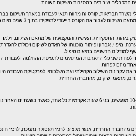
 המקבלים שירותים במסגרות השיקום השונות.
 משרד הבריאות, קורס זה מהווה תנאי לעבודה במערך השיקום בבר
השיקום לעבור את הקורס הייעודי לתפקידו בתוך 3 שנים מיום כניסתו לתפקיד.
יק בזהותו התפקידית, האישית והמקצועית של מתאם השיקום, וילמד כל
כה, מיפוי, אבחון ופיתוח מוכנותו של האדם לשיקום ויכולתו להגדרת 
ף למודלים חדשניים בתיאום טיפול.
ר לפחות שני כלי התערבות המתאימים לתפיסת ההחלמה ולעבודת השי
אחד מהם לפחות.
ר את עקרונות השילוב הקהילתי ואת השלכותיו לפרקטיקת העבודה היומ
רים, מתאמי שיקום, מהחברה החרדית
הקורס כולל בין 10-15 מפגשים, בני 6 שעות אקדמיות כל אחד, כאשר בשעתיים
ת.
ם מהחברה החרדית, אנשי מקצוע, לרכזי תעסוקה נתמכת, לרכזי חונכו
ם העוסקים בתאום שיקום/טיפול במסגרות השיקום השונות